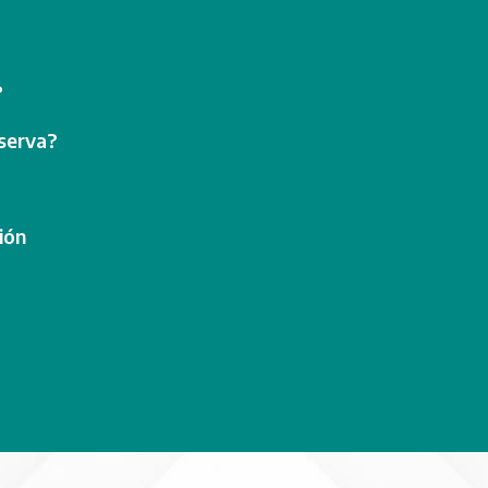
?
eserva?
ión